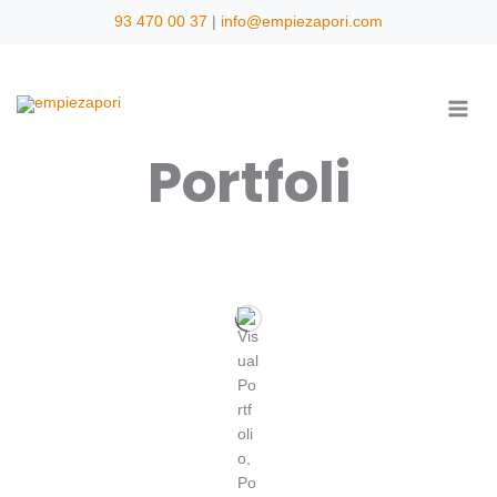
Vés
93 470 00 37
|
info@empiezapori.com
al
contingut
Portfoli