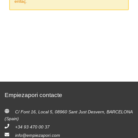
enllaç
.
Empiezapori contacte
C/ Font 16, Local 5, 08960 Sant Just Desvern, BARCELONA
(Spain)
+34 93 470 00 37
info@empiezapori.com