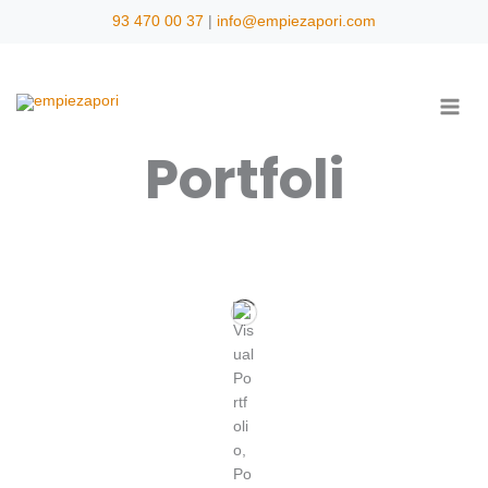
Vés
93 470 00 37
|
info@empiezapori.com
al
contingut
Portfoli