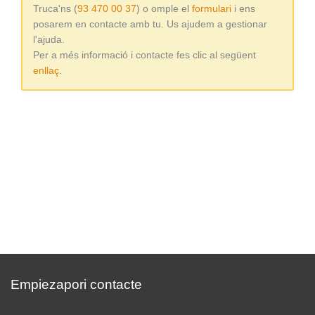
Truca'ns (
93 470 00 37
) o omple el
formulari
i ens
posarem en contacte amb tu. Us ajudem a gestionar
l'ajuda.
Per a més informació i contacte fes clic al següent
enllaç
.
Empiezapori contacte