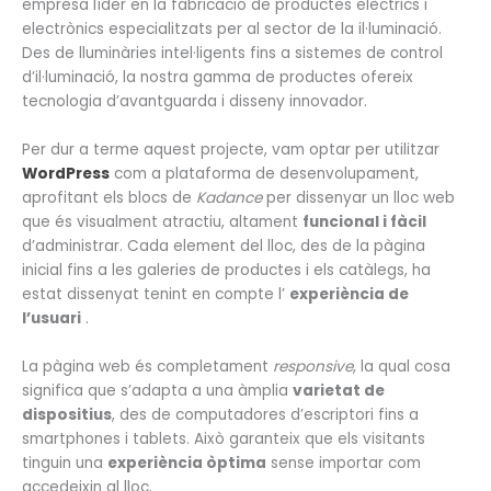
empresa líder en la fabricació de productes elèctrics i
electrònics especialitzats per al sector de la il·luminació.
Des de lluminàries intel·ligents fins a sistemes de control
d’il·luminació, la nostra gamma de productes ofereix
tecnologia d’avantguarda i disseny innovador.
Per dur a terme aquest projecte, vam optar per utilitzar
WordPress
com a plataforma de desenvolupament,
aprofitant els blocs de
Kadance
per dissenyar un lloc web
que és visualment atractiu, altament
funcional i fàcil
d’administrar. Cada element del lloc, des de la pàgina
inicial fins a les galeries de productes i els catàlegs, ha
estat dissenyat tenint en compte l’
experiència de
l’usuari
.
La pàgina web és completament
responsive
, la qual cosa
significa que s’adapta a una àmplia
varietat de
dispositius
, des de computadores d’escriptori fins a
smartphones i tablets. Això garanteix que els visitants
tinguin una
experiència òptima
sense importar com
accedeixin al lloc.