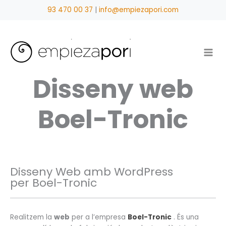
Vés
93 470 00 37
|
info@empiezapori.com
al
contingut
Disseny web
Boel-Tronic
Disseny Web amb WordPress
per Boel-Tronic
Realitzem la
web
per a l’empresa
Boel-Tronic
. És una