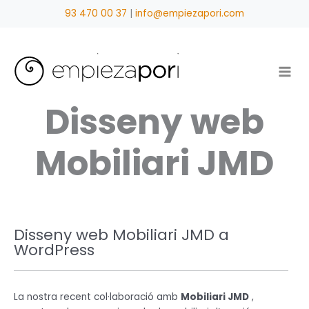
Vés
93 470 00 37
|
info@empiezapori.com
al
contingut
Disseny web
Mobiliari JMD
Disseny web Mobiliari JMD a
WordPress
La nostra recent col·laboració amb
Mobiliari JMD
,