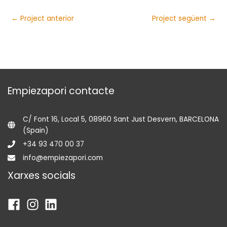
←
Project anterior
Project següent
→
Empiezapori contacte
C/ Font 16, Local 5, 08960 Sant Just Desvern, BARCELONA
(Spain)
+34 93 470 00 37
info@empiezapori.com
Xarxes socials