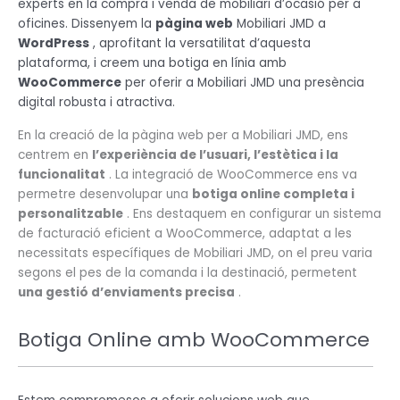
experts en la compra i venda de mobiliari d’ocasió per a
oficines. Dissenyem la
pàgina web
Mobiliari JMD a
WordPress
, aprofitant la versatilitat d’aquesta
plataforma, i creem una botiga en línia amb
WooCommerce
per oferir a Mobiliari JMD una presència
digital robusta i atractiva.
En la creació de la pàgina web per a Mobiliari JMD, ens
centrem en
l’experiència de l’usuari, l’estètica i la
funcionalitat
. La integració de WooCommerce ens va
permetre desenvolupar una
botiga online completa i
personalitzable
. Ens destaquem en configurar un sistema
de facturació eficient a WooCommerce, adaptat a les
necessitats específiques de Mobiliari JMD, on el preu varia
segons el pes de la comanda i la destinació, permetent
una gestió d’enviaments precisa
.
Botiga Online amb WooCommerce