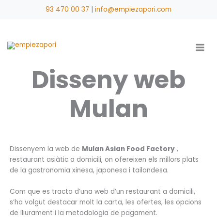
Vés
93 470 00 37
|
info@empiezapori.com
al
contingut
Disseny web
Mulan
Dissenyem la web de
Mulan Asian Food Factory
,
restaurant asiàtic a domicili, on ofereixen els millors plats
de la gastronomia xinesa, japonesa i tailandesa.
Com que es tracta d’una web d’un restaurant a domicili,
s’ha volgut destacar molt la carta, les ofertes, les opcions
de lliurament i la metodologia de pagament.