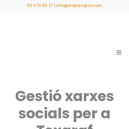
Vés
93 470 00 37
|
info@empiezapori.com
al
contingut
Gestió xarxes
socials per a