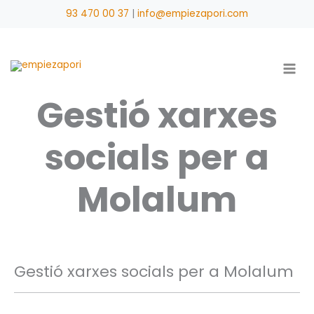
Vés
93 470 00 37
|
info@empiezapori.com
al
contingut
Gestió xarxes
socials per a
Molalum
Gestió xarxes socials per a Molalum