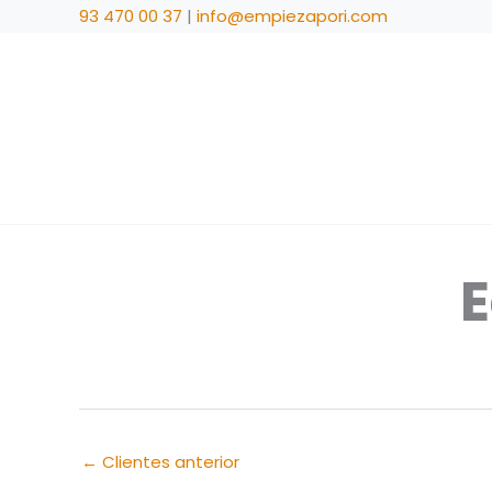
Ir
93 470 00 37
|
info@empiezapori.com
al
contenido
E
←
Clientes anterior