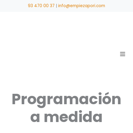
Ir
93 470 00 37
|
info@empiezapori.com
al
contenido
Programación
a medida