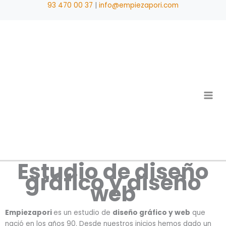
Ir
93 470 00 37
|
info@empiezapori.com
al
contenido
Estudio de diseño
gráfico y diseño
web
Empiezapori
es un estudio de
diseño gráfico y web
que
nació en los años 90. Desde nuestros inicios hemos dado un