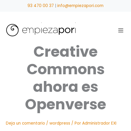
Ir
93 470 00 37
|
info@empiezapori.com
al
contenido
Creative
Commons
ahora es
Openverse
Deja un comentario
/
wordpress
/ Por
Administrador EXI