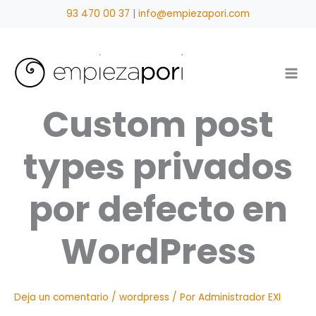
Ir
93 470 00 37
|
info@empiezapori.com
al
contenido
Custom post
types privados
por defecto en
WordPress
Deja un comentario
/
wordpress
/ Por
Administrador EXI