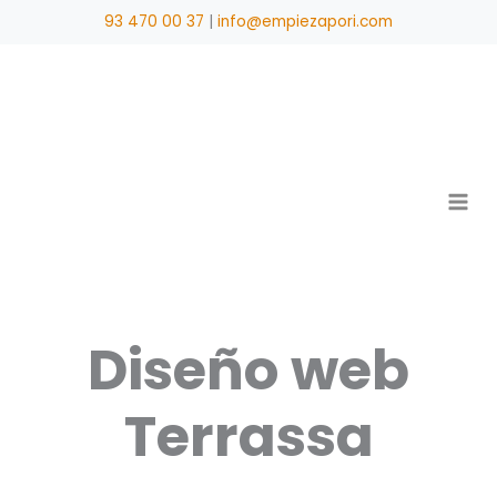
Ir
93 470 00 37
|
info@empiezapori.com
al
contenido
Diseño web
Terrassa