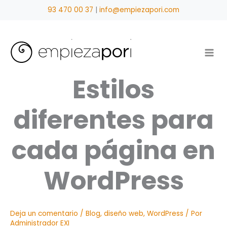
Ir
93 470 00 37
|
info@empiezapori.com
al
contenido
Estilos
diferentes para
cada página en
WordPress
Deja un comentario
/
Blog
,
diseño web
,
WordPress
/ Por
Administrador EXI