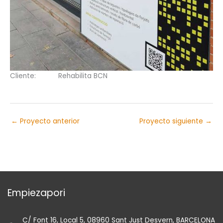
Cliente:
Rehabilita BCN
←
Proyecto anterior
Proyecto siguiente
→
Empiezapori
C/ Font 16, Local 5, 08960 Sant Just Desvern, BARCELONA