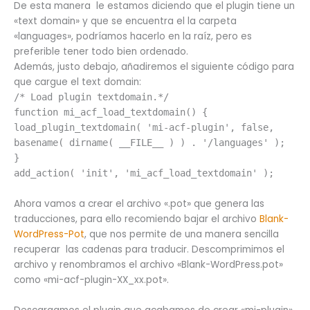
De esta manera le estamos diciendo que el plugin tiene un
«text domain» y que se encuentra el la carpeta
«languages», podríamos hacerlo en la raíz, pero es
preferible tener todo bien ordenado.
Además, justo debajo, añadiremos el siguiente código para
que cargue el text domain:
/* Load plugin textdomain.*/
function mi_acf_load_textdomain() {
load_plugin_textdomain( 'mi-acf-plugin', false,
basename( dirname( __FILE__ ) ) . '/languages' );
}
add_action( 'init', 'mi_acf_load_textdomain' );
Ahora vamos a crear el archivo «.pot» que genera las
traducciones, para ello recomiendo bajar el archivo
Blank-
WordPress-Pot
, que nos permite de una manera sencilla
recuperar las cadenas para traducir. Descomprimimos el
archivo y renombramos el archivo «Blank-WordPress.pot»
como «mi-acf-plugin-XX_xx.pot».