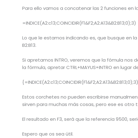
Para ello vamos a concatenar las 2 funciones en la
=INDICE(A2:c13;COINCIDIR(F1&F2;A2:A13&B2:B13;0);3)
Lo que le estamos indicando es, que busque en la m
B2:B13.
Si apretamos INTRO, veremos que la fómula nos dev
la fórmula, apretar CTRL+MAYUS+INTRO en lugar de
{=INDICE(A2:c13;COINCIDIR(F1&F2;A2:A13&B2:B13;0);3)
Estos corchetes no pueden escribirse manualment
sirven para muchas más cosas, pero ese es otro 
El resultado en F3, será que la referencia 9500, seri
Espero que os sea útil.