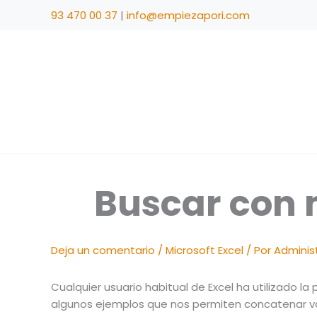
Ir
93 470 00 37
|
info@empiezapori.com
al
contenido
Buscar con 
Deja un comentario
/
Microsoft Excel
/ Por
Administ
Cualquier usuario habitual de Excel ha utilizado 
algunos ejemplos que nos permiten concatenar var