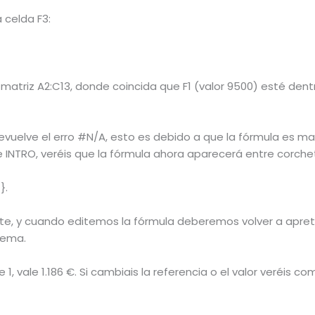
 celda F3:
atriz A2:C13, donde coincida que F1 (valor 9500) esté dentr
uelve el erro #N/A, esto es debido a que la fórmula es matr
 INTRO, veréis que la fórmula ahora aparecerá entre corche
}.
e, y cuando editemos la fórmula deberemos volver a apret
tema.
e 1, vale 1.186 €. Si cambiais la referencia o el valor veréis c