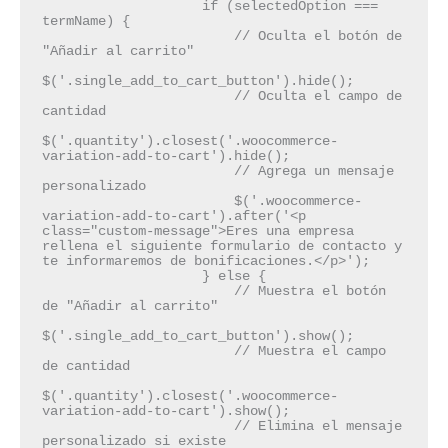
                    if (selectedOption === 
termName) {
                        // Oculta el botón de 
"Añadir al carrito"
$('.single_add_to_cart_button').hide();
                        // Oculta el campo de 
cantidad
$('.quantity').closest('.woocommerce-
variation-add-to-cart').hide();
                        // Agrega un mensaje 
personalizado
                        $('.woocommerce-
variation-add-to-cart').after('<p 
class="custom-message">Eres una empresa 
rellena el siguiente formulario de contacto y 
te informaremos de bonificaciones.</p>');
                    } else {
                        // Muestra el botón 
de "Añadir al carrito"
$('.single_add_to_cart_button').show();
                        // Muestra el campo 
de cantidad
$('.quantity').closest('.woocommerce-
variation-add-to-cart').show();
                        // Elimina el mensaje 
personalizado si existe