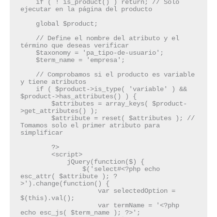
    if ( ! is_product() ) return; // Solo 
ejecutar en la página del producto
    global $product;
    // Define el nombre del atributo y el 
término que deseas verificar
    $taxonomy = 'pa_tipo-de-usuario';
    $term_name = 'empresa';
    // Comprobamos si el producto es variable 
y tiene atributos
    if ( $product->is_type( 'variable' ) && 
$product->has_attributes() ) {
        $attributes = array_keys( $product-
>get_attributes() );
        $attribute = reset( $attributes ); // 
Tomamos solo el primer atributo para 
simplificar
        ?>
        <script>
            jQuery(function($) {
                $('select#<?php echo 
esc_attr( $attribute ); ?
>').change(function() {
                    var selectedOption = 
$(this).val();
                    var termName = '<?php 
echo esc_js( $term_name ); ?>';