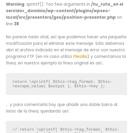
Warning
: sprintf(): Too few arguments in
/tu_ruta_en el
servidor_dominio/wp-content/plugins/wpseo-
local/src/presenters/geo/position-presenter.php
on
line
38
No parece nada vital, así que podemos hacer una pequeña
modificación para el eliminar este mensaje. Sólo debemos
abri el archivo indicado en el mensaje de error con nuestro
programa FTP (en mi caso utilizo
FIlezilla
) y comentamos la
línea, en nuestro ejemplo la línea original es así…
return \sprintf( $this->tag_format, $this-
>escape_value( $output ), $this->key );
… y para comentarla hay que añadir una doble barra al
inicio de la línea, quedando así:
// return \sprintf( $this->tag_format, $this-