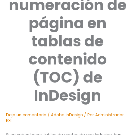
numeración de
página en
tablas de
contenido
(TOC) de
InDesign
Deja un comentario
/
Adobe InDesign
/ Por
Administrador
EXI
Si ya sabes hacer tablas de contenido con Indesign, hay