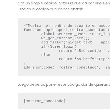
con un simple código. Antes recuerda hacerlo siem
Este es el código que debes añadir:
/*Mostrar el nombre de usuario en wooco
function empiezapori_mostrar_conectado(
	global $current_user, $user_login;

      	wp_get_current_user();

	add_filter('widget_text', 'apply_shortcodes');

	if ($user_login)

		return '¡Bienvenido ' . $current_user->display_name . '!';

	else

		return '<a href="https://tu-dominio.com/mi-cuenta/">Acceder a Mi Cuenta</a>';

}

add_shortcode( 'mostrar_conectado', 'em
Luego deberás poner este código donde quieras 
[mostrar_conectado]