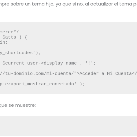
pre sobre un tema hijo, ya que si no, al actualizar el tem
merce*/ 

 $atts ) {

piezapori_mostrar_conectado' );
que se muestre: