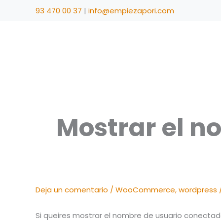
Ir
93 470 00 37
|
info@empiezapori.com
al
contenido
Mostrar el n
Deja un comentario
/
WooCommerce
,
wordpress
Si queires mostrar el nombre de usuario conecta